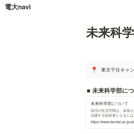
電大navi
未来科学
東京千住キャ
📍
■ 未来科学部につ
未来科学部について
現代の生活空間は、多様な
活躍する技術者となるには
も触れておくことが大切で
https://www.dendai.ac.jp/
メカトロニクス」の3学科
適な生活空間をデザインする