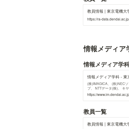
教員情報 | 東京電機大
https://ra-data.dendai.
情報メディア
情報メディア学科
情報メディア学科 - 
(株)IMAGICA、 (株)
ブ、 NTTデータ(株)、 キ
ス、 シスコシステムズ(株)
https://www.im.dendai.ac.jp
ト(株)、 ソフトバンクBB(
ウンド・プロダクション、 (
マイクロ(株)、 (株)ドワン
教員一覧
IBM(株)、 (株)野村総合
富士ゼロックス(株)、 富士
ほ情報総研(株)、 三菱電機(株
教員情報 | 東京電機大
ほか (50音順)