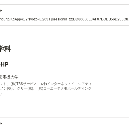
学
ac.jp/tduhp/KgApp/k02/syozoku/2031;jsessionid=22DD80656E8AF07ECDB56D235C
学科
HP
東京電機大学
NECソフト、 (株)TBSサービス、 (株)インターネットイニシアティ
ヤノン(株)、 グリー(株)、 (株)コーエーテクモホールディング
、 セイコーエプソン(株)、 (株)セガ、 ソネットエンタテイメン
/
株)、 大日本印刷(株)、 電通国際情報サービス(株)、 (株)東京サ
株)東芝、 東洋レコーディング(株)、 凸版印刷(株)、 トレンド
ゴ、 日産自動車(株)、 (株)ニフティ、 日本電気(株)、 日本
研究所、 東日本旅客鉄道(株)、 ピクシブ(株)、 (株)日立製作所、
通(株)、 (株)毎日コミュニケーションズ、 (株)ミクシィ、 みず
)、 ヤフー(株)、 (株)USEN、 (株)ゆうちょ銀行、 楽天(株)
学