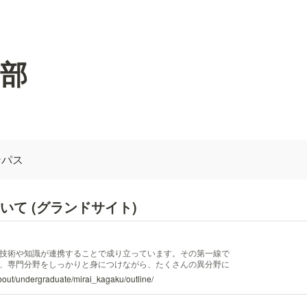
部
ンパス
いて (グランドサイト)
技術や知識が連携することで成り立っています。その第一線で
、専門分野をしっかりと身につけながら、たくさんの異分野に
す。本学部では、「建築」、「情報メディア」、「ロボット・
about/undergraduate/mirai_kagaku/outline/
を設置し、それぞれが協働することで、人間を中心に据えた快
能力を養成します。 ...