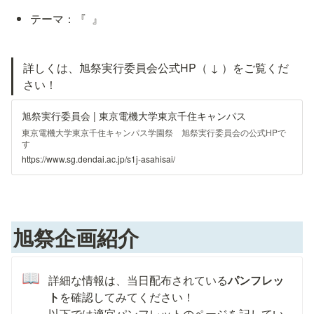
テーマ：『 
 』
詳しくは、旭祭実行委員会公式HP（ ↓ ）をご覧くだ
さい！
旭祭実行委員会 | 東京電機大学東京千住キャンパス
東京電機大学東京千住キャンパス学園祭 旭祭実行委員会の公式HPで
す
https://www.sg.dendai.ac.jp/s1j-asahisai/
旭祭企画紹介
📖
詳細な情報は、当日配布されている
パンフレッ
ト
を確認してみてください！

以下では適宜パンフレットのページを記してい