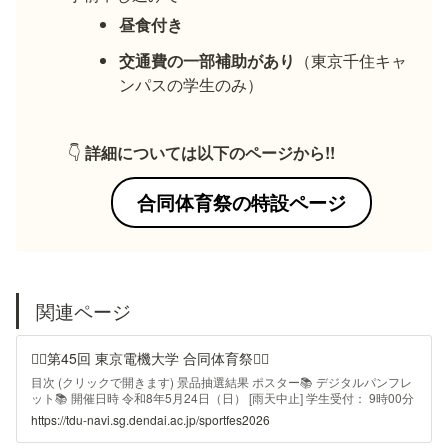
昼食付き
交通費の一部補助があり
（東京千住キャ
ンパスの学生のみ）
👇️ 
詳細については以下のページから!!
合同体育祭の特設ページ
関連ページ
🏋️‍♂️第45回 東京電機大学 合同体育祭🏋️‍♂️
目次 (クリックで開きます) 景品抽選結果 ポスター📚 デジタルパンフレ
ット📚 開催日時 令和8年5月24日（日） [雨天中止] 学生受付： 9時00分
～9時50分 開会式 ：10時00分 競技開始：10時20分～ 閉会式 ：14
https://tdu-navi.sg.dendai.ac.jp/sportfes2026
時20分～ 開催場所 バス時刻表 🚌 キャンパス利用諸注意⚠