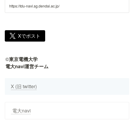
https://tdu-navi.sg.dendai.ac.jp/
Xでポスト
©
東京電機大学

電大navi運営チーム
X (旧 twitter)
 電大navi